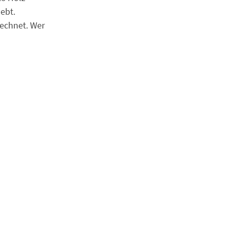
ebt.
rechnet. Wer
adtmuseums
Tage vor
ird die