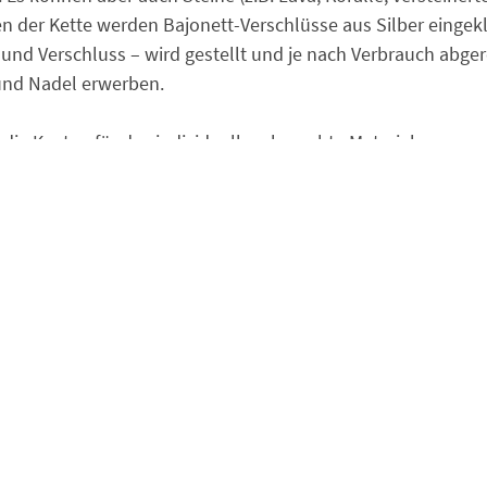
en der Kette werden Bajonett-Verschlüsse aus Silber eingekl
el und Verschluss – wird gestellt und je nach Verbrauch abge
 und Nadel erwerben.
ie Kosten für das individuell verbrauchte Material.
m Sonntag von 10 bis etwa 16.30 Uhr in der Galerie des St
ist bis spätestens 6. Januar 2023 erforderlich.
Eine
 erfolgt mit Eingang der Kursgebühr.
Bei Rücktritt bis 14 
rstattet. Bei Rücktritt weniger als 14 Tage vor Kursbeginn w
n eine Ersatzperson stellen.
gesagt werden müsste, werden bereits bezahlte Beträge voll