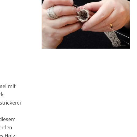
sel mit
ck
trickerei
 diesem
werden
es Holz