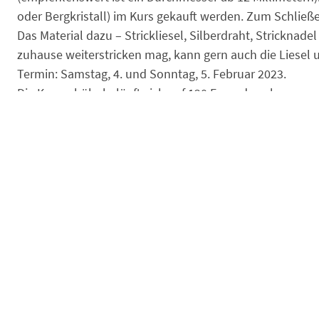
oder Bergkristall) im Kurs gekauft werden. Zum Schließ
Das Material dazu – Strickliesel, Silberdraht, Stricknad
zuhause weiterstricken mag, kann gern auch die Liesel
Termin: Samstag, 4. und Sonntag, 5. Februar 2023.
Die Kursgebühr beläuft sich auf 120 Euro, dazu kommen d
Der Kurs findet am Samstag von 14 bis 17.30 Uhr und a
in der Ludwigstraße 12 in 84524 Neuötting statt.
Was sonst noch wichtig ist /dazugehört:
Maximale Teilnehmerzahl: Acht Personen. Die Anmeldung 
rechtsverbindliche Reservierung des Teilnahmeplatzes
Kursbeginn wird bereits bezahlte Kursgebühr zur Hälfte e
ganze Kursgebühr fällig, es sei denn, der Teilnehmer kan
Falls ein Kurs von der Schmuckstrickerei Kettenherz ab
zurückerstattet.