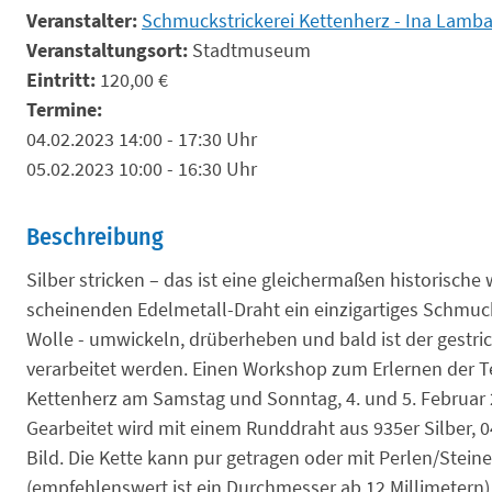
Veranstalter:
Schmuckstrickerei Kettenherz - Ina Lamb
Veranstaltungsort:
Stadtmuseum
Eintritt:
120,00 €
Termine:
04.02.2023 14:00 - 17:30 Uhr
05.02.2023 10:00 - 16:30 Uhr
Beschreibung
Silber stricken – das ist eine gleichermaßen historisc
scheinenden Edelmetall-Draht ein einzigartiges Schmucks
Wolle - umwickeln, drüberheben und bald ist der gestri
verarbeitet werden. Einen Workshop zum Erlernen der Tec
Kettenherz am Samstag und Sonntag, 4. und 5. Februa
Gearbeitet wird mit einem Runddraht aus 935er Silber, 0
Bild. Die Kette kann pur getragen oder mit Perlen/Stei
(empfehlenswert ist ein Durchmesser ab 12 Millimetern). 