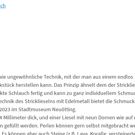
ach
he wie ungewöhnliche Technik, mit der man aus einem endlos
tück herstellen kann. Das Prinzip ähnelt dem der Stricklie
ckte Schlauch fertig und kann zu ganz individuellem Schmu
hnik des Stricklieselns mit Edelmetall bietet die Schmucks
r 2023 im Stadtmuseum Neuötting.
4 Millimeter dick, und einer Liesel mit neun Dornen wie auf
nen gefüllt werden. Perlen können gern selbst mitgebracht 
Es können aber auch Steine (z.B. Lava, Koralle, versteinert