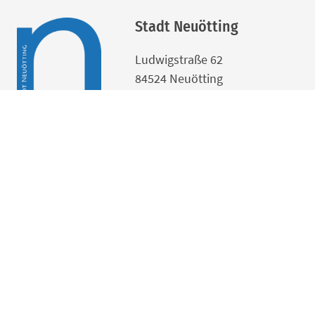
Stadt Neuötting
Ludwigstraße 62
84524 Neuötting
Telefon:
08671 9980-0
Telefax:
08671 9980-38
E-Mail:
rathaus@neuoetting.de
Sicheres Kontaktformular:
konta
Ansprechpartner finden
Öffnungszeiten
Bankverbindungen