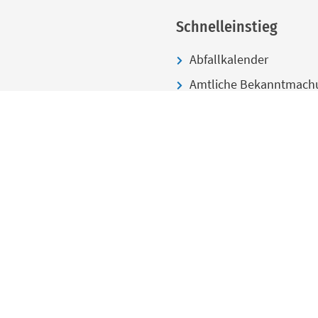
Schnelleinstieg
Abfallkalender
Amtliche Bekanntmach
Jobs & Karriere
Digitales Rathaus
Stadtplan
kt.neuoetting.de
Veranstaltungen
Virtuelle Stadttour
Webcam
Wertstoffhof