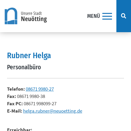
MENÜ
Direkt zum Inhalt springen
Rubner Helga
Personalbüro
Telefon:
08671 9980-27
Fax:
08671 9980-38
Fax PC:
08671 998099-27
E-Mail:
helga.rubner@neuoetting.de
Erreichbar: